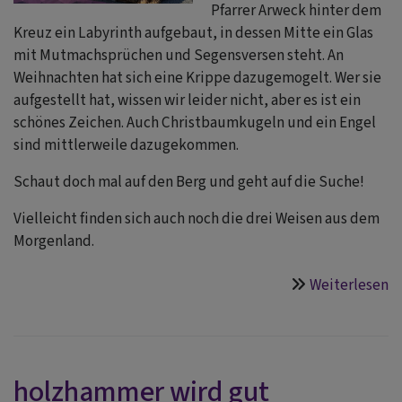
Pfarrer Arweck hinter dem
Kreuz ein Labyrinth aufgebaut, in dessen Mitte ein Glas
mit Mutmachsprüchen und Segensversen steht. An
Weihnachten hat sich eine Krippe dazugemogelt. Wer sie
aufgestellt hat, wissen wir leider nicht, aber es ist ein
schönes Zeichen. Auch Christbaumkugeln und ein Engel
sind mittlerweile dazugekommen.
Schaut doch mal auf den Berg und geht auf die Suche!
Vielleicht finden sich auch noch die drei Weisen aus dem
Morgenland.
Weiterlesen
ü
k
a
m
holzhammer wird gut