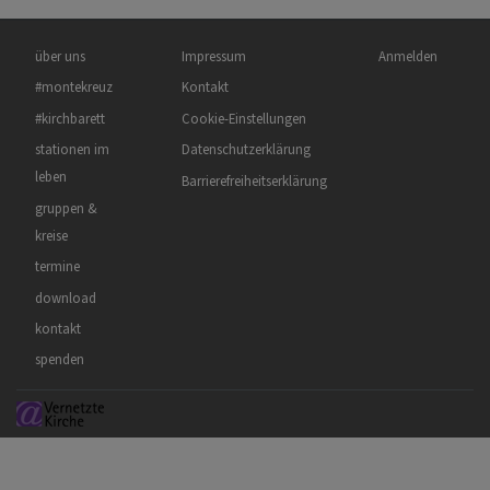
Hauptnavigation
Fußbereichsmenü
Benutzermenü
über uns
Impressum
Anmelden
#montekreuz
Kontakt
#kirchbarett
Cookie-Einstellungen
stationen im
Datenschutzerklärung
leben
Barrierefreiheitserklärung
gruppen &
kreise
termine
download
kontakt
spenden