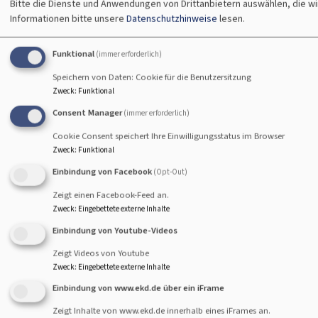
Bitte die Dienste und Anwendungen von Drittanbietern auswählen, die w
Informationen bitte unsere
Datenschutzhinweise
lesen.
Christopher Street Day in Nürnberg: "Wir stehen als
Funktional
Gesellschaft und als Kirche zusammen"
(immer erforderlich)
Speichern von Daten: Cookie für die Benutzersitzung
72 Stunden: Bayerische Posaunenchöre stellen
Zweck
:
Funktional
Weltrekord auf
Consent Manager
(immer erforderlich)
Hiroshima und Nagasaki: Friedensgruppen erinnern an
Cookie Consent speichert Ihre Einwilligungsstatus im Browser
Atombombenabwürfe
Zweck
:
Funktional
Weidenkirche Pappenheim: "Segen2Ride"
Einbindung von Facebook
(Opt-Out)
500 Jahre Melanchthon-Schule: Glaube macht den
Zeigt einen Facebook-Feed an.
Unterschied
Zweck
:
Eingebettete externe Inhalte
Einbindung von Youtube-Videos
"Herzen hoch für dich!"
Zeigt Videos von Youtube
BR-Radltour: Mit Gottes Segen unterwegs
Zweck
:
Eingebettete externe Inhalte
Windsbacher Knabenchor: "jung & laut"
Einbindung von www.ekd.de über ein iFrame
Trauerbegleitung: Abschied nehmen – auch online
Zeigt Inhalte von www.ekd.de innerhalb eines iFrames an.