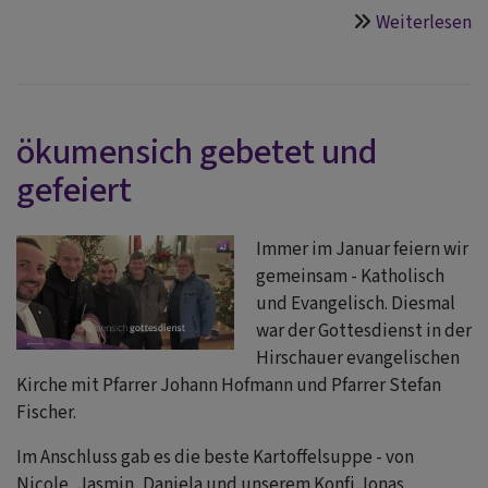
Weiterlesen
ü
m
ökumensich gebetet und
gefeiert
Immer im Januar feiern wir
gemeinsam - Katholisch
und Evangelisch. Diesmal
war der Gottesdienst in der
Hirschauer evangelischen
Kirche mit Pfarrer Johann Hofmann und Pfarrer Stefan
Fischer.
Im Anschluss gab es die beste Kartoffelsuppe - von
Nicole, Jasmin, Daniela und unserem Konfi Jonas.