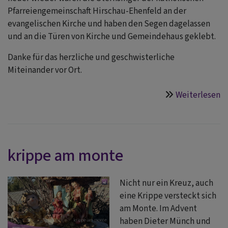
Pfarreiengemeinschaft Hirschau-Ehenfeld an der
evangelischen Kirche und haben den Segen dagelassen
und an die Türen von Kirche und Gemeindehaus geklebt.
Danke für das herzliche und geschwisterliche
Miteinander vor Ort.
Weiterlesen
ü
k
S
fü
e
krippe am monte
k
Nicht nur ein Kreuz, auch
eine Krippe versteckt sich
am Monte. Im Advent
haben Dieter Münch und