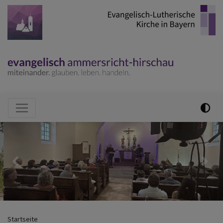
Direkt
zum
Inhalt
Hauptnavigation
Previous
Nex
Startseite