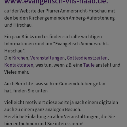
www.evangelisch-vils-naab.de
.
auf der Website der Pfarrei Ammersricht-Hirschau mit
den beiden Kirchengemeinden Amberg-Auferstehung
und Hirschau.
Ein paar Klicks und es finden sich alle wichtigen
Informationen rund um "Evangelisch Ammersricht-
Hirschau".
Die
Kirche
n,
Veranstaltungen
,
Gottesdienstzeiten
,
Kontaktdaten
, was tun, wenn z.B. eine
Taufe
ansteht und
Vieles mehr.
Auch Berichte, was sich im Gemeindeleben getan
hat, finden Sie unten.
Vielleicht motiviert diese Seite ja nach einem digitalen
auch zu einem ganz analogen Besuch.
Herzliche Einladung zu allen Veranstaltungen, die Sie
hier entnehmen und Sie interessieren!