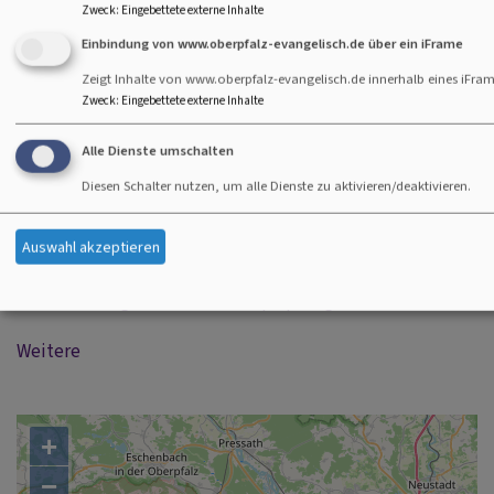
Zweck
:
Eingebettete externe Inhalte
Begleitung für Familien: Die Glaubensentdecker
Einbindung von www.oberpfalz-evangelisch.de über ein iFrame
Augsburger Hohes Friedensfest 2026: Frieden braucht
Zeigt Inhalte von www.oberpfalz-evangelisch.de innerhalb eines iFram
Mut
Zweck
:
Eingebettete externe Inhalte
Lila Nacht & Fest der weltweiten Kirche: Die Kirche, und
Alle Dienste umschalten
wie sie sein soll
Diesen Schalter nutzen, um alle Dienste zu aktivieren/deaktivieren.
Fernsehgottesdienst: "Segnet, die euch verfluchen!"
Evangelische Jugend Nürnberg: Bürgerpreis für
Auswahl akzeptieren
"Brügg'nbauer"
ZDF-Fernsehgottesdienst: "Kopfsprung ins Leben"
Weitere
+
−