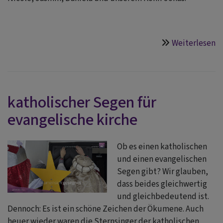
Weiterlesen
ü
ö
g
u
ge
katholischer Segen für
evangelische kirche
Ob es einen katholischen
und einen evangelischen
Segen gibt? Wir glauben,
dass beides gleichwertig
und gleichbedeutend ist.
Dennoch: Es ist ein schöne Zeichen der Ökumene. Auch
heuer wieder waren die Sternsinger der katholischen