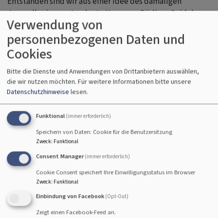
Entstanden sind wir aus einer Idee des damaligen
Jugendkreises unter der Leitung von Rüdiger Seidel vor
Verwendung von
ca. 30 Jahren. Zunächst waren wir ein Jugendchor parallel
personenbezogenen Daten und
zum damals noch existierenden Kirchenchor. Im Laufe des
Jahres 1993 übernahm die Leitung dann Friederike
Cookies
Seidel-Kohl.
Bitte die Dienste und Anwendungen von Drittanbietern auswählen,
die wir nutzen möchten.
Für weitere Informationen bitte unsere
Datenschutzhinweise
lesen.
warum wir das machen?
Funktional
(immer erforderlich)
Zum einen weil wir Freude am Singen haben, zum
anderen aber auch weil wir Gottes Gute Botschaft
Speichern von Daten: Cookie für die Benutzersitzung
musikalisch transportieren wollen.
Zweck
:
Funktional
Wenn nun jemand Lust bekommen hat zu uns zu stoßen:
Consent Manager
(immer erforderlich)
wir freuen uns immer über Zuwachs!
Cookie Consent speichert Ihre Einwilligungsstatus im Browser
Bei Interesse einfach im
Pfarramt
melden oder direkt bei
Zweck
:
Funktional
unserer Chorleiterin.
Einbindung von Facebook
(Opt-Out)
Zeigt einen Facebook-Feed an.