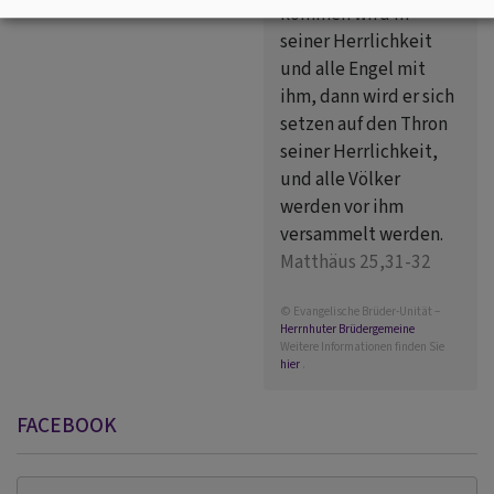
kommen wird in
seiner Herrlichkeit
und alle Engel mit
ihm, dann wird er sich
setzen auf den Thron
seiner Herrlichkeit,
und alle Völker
werden vor ihm
versammelt werden.
Matthäus 25,31-32
© Evangelische Brüder-Unität –
Herrnhuter Brüdergemeine
Weitere Informationen finden Sie
hier
.
FACEBOOK