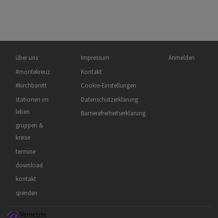
Hauptnavigation
Fußbereichsmenü
Benutzermenü
über uns
Impressum
Anmelden
#montekreuz
Kontakt
#kirchbarett
Cookie-Einstellungen
stationen im
Datenschutzerklärung
leben
Barrierefreiheitserklärung
gruppen &
kreise
termine
download
kontakt
spenden