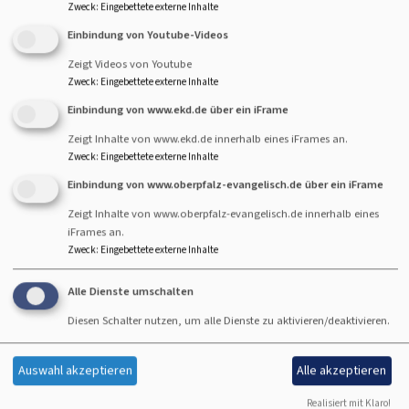
Zweck
:
Eingebettete externe Inhalte
Chorleitung
Einbindung von Youtube-Videos
Zeigt Videos von Youtube
Friederike Seidel-Kohl
Zweck
:
Eingebettete externe Inhalte
Tel. 01726906673
Einbindung von www.ekd.de über ein iFrame
Zeigt Inhalte von www.ekd.de innerhalb eines iFrames an.
Zweck
:
Eingebettete externe Inhalte
KONZERTE
TAGESLOSUNG
Einbindung von www.oberpfalz-evangelisch.de über ein iFrame
Zeigt Inhalte von www.oberpfalz-evangelisch.de innerhalb eines
Der HERR hat seinen
iFrames an.
Thron im Himmel
Zweck
:
Eingebettete externe Inhalte
errichtet, und sein
Reich herrscht über
Alle Dienste umschalten
alles.
Diesen Schalter nutzen, um alle Dienste zu aktivieren/deaktivieren.
Psalm 103,19
Auswahl akzeptieren
Alle akzeptieren
Wenn der
Menschensohn
Realisiert mit Klaro!