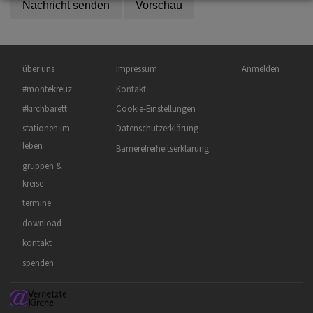
Hauptnavigation
Fußbereichsmenü
Benutzermenü
über uns
Impressum
Anmelden
#montekreuz
Kontakt
#kirchbarett
Cookie-Einstellungen
stationen im
Datenschutzerklärung
leben
Barrierefreiheitserklärung
gruppen &
kreise
termine
download
kontakt
spenden