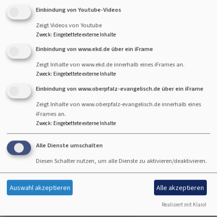
Einbindung von Youtube-Videos
Bitte geben Sie in Ihrer Nachricht keine Links oder
Zeigt Videos von Youtube
Zweck
:
Eingebettete externe Inhalte
Internetadressen an.
Einbindung von www.ekd.de über ein iFrame
Einwilligung
Zeigt Inhalte von www.ekd.de innerhalb eines iFrames an.
Zweck
:
Eingebettete externe Inhalte
Sie erklären sich damit einverstanden, dass Ihre Daten zur
Bearbeitung Ihres Anliegens verwendet werden. Weitere
Einbindung von www.oberpfalz-evangelisch.de über ein iFrame
Informationen und Widerrufshinweise finden Sie in der
Zeigt Inhalte von www.oberpfalz-evangelisch.de innerhalb eines
Datenschutzerklärung
.
iFrames an.
CAPTCHA
Zweck
:
Eingebettete externe Inhalte
Math question (11 + 1 =)
Alle Dienste umschalten
Diesen Schalter nutzen, um alle Dienste zu aktivieren/deaktivieren.
Lösen Sie diese einfache mathematische Aufgabe und geben das
Ergebnis ein. z.B. Geben Sie für 1+3 eine 4 ein.
Auswahl akzeptieren
Alle akzeptieren
Diese Frage dient der Vermeidung von Spam.
Realisiert mit Klaro!