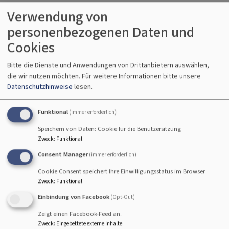
Verwendung von
Ihre E-Mail-Adresse
personenbezogenen Daten und
Cookies
Bitte die Dienste und Anwendungen von Drittanbietern auswählen,
Betreff
die wir nutzen möchten.
Für weitere Informationen bitte unsere
Datenschutzhinweise
lesen.
Nachricht
Funktional
(immer erforderlich)
Speichern von Daten: Cookie für die Benutzersitzung
Zweck
:
Funktional
Consent Manager
(immer erforderlich)
Cookie Consent speichert Ihre Einwilligungsstatus im Browser
Zweck
:
Funktional
Einbindung von Facebook
(Opt-Out)
Zeigt einen Facebook-Feed an.
Zweck
:
Eingebettete externe Inhalte