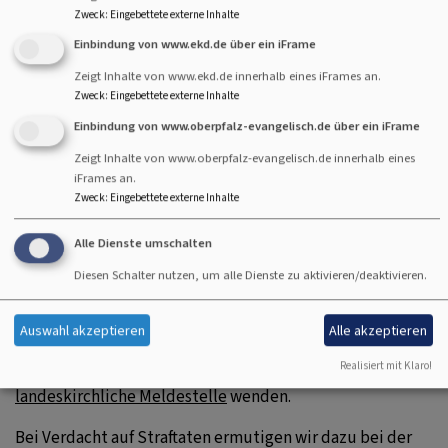
Zweck
:
Eingebettete externe Inhalte
Einbindung von www.ekd.de über ein iFrame
Zeigt Inhalte von www.ekd.de innerhalb eines iFrames an.
Zweck
:
Eingebettete externe Inhalte
hinweise und deren meldung
Einbindung von www.oberpfalz-evangelisch.de über ein iFrame
Zeigt Inhalte von www.oberpfalz-evangelisch.de innerhalb eines
iFrames an.
Zweck
:
Eingebettete externe Inhalte
Danke, dass Sie nach Möglichkeit Probleme und
Konflikte im Gespräch vor Ort lösen. Handelt es sich aber
Alle Dienste umschalten
um Dinge, die auf potenzielle Gefahr, ein Problem oder
Diesen Schalter nutzen, um alle Dienste zu aktivieren/deaktivieren.
eine Verletzung von Regeln oder Gesetzen hinweisen, die
Sie nicht vor Ort besprechen und klären können oder
möchten?
Auswahl akzeptieren
Alle akzeptieren
Realisiert mit Klaro!
Dann können Sie sich (auch) anonymisiert an die
landeskirchliche Meldestelle
wenden.
Bei Verdacht auf Straftaten ermutigen wir dazu bei der