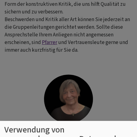
Form der konstruktiven Kritik, die uns hilft Qualität zu
sichern und zu verbessern.
Beschwerden und Kritik aller Art können Sie jederzeit an
die Gruppenleitungen gerichtet werden. Sollte diese
Ansprechstelle Ihrem Anliegen nicht angemessen
erscheinen, sind
Pfarrer
und Vertrauensleute gerne und
immer auch kurzfristig für Sie da.
Verwendung von
Jasmin Mittag
Vertrauensfrau