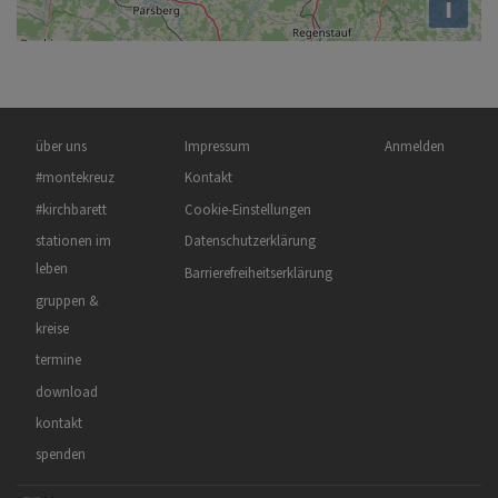
i
Hauptnavigation
Fußbereichsmenü
Benutzermenü
über uns
Impressum
Anmelden
#montekreuz
Kontakt
#kirchbarett
Cookie-Einstellungen
stationen im
Datenschutzerklärung
leben
Barrierefreiheitserklärung
gruppen &
kreise
termine
download
kontakt
spenden