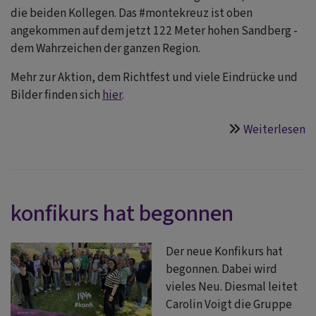
die beiden Kollegen. Das #montekreuz ist oben
angekommen auf dem jetzt 122 Meter hohen Sandberg -
dem Wahrzeichen der ganzen Region.
Mehr zur Aktion, dem Richtfest und viele Eindrücke und
Bilder finden sich
hier
.
Weiterlesen
ü
#
s
konfikurs hat begonnen
Der neue Konfikurs hat
begonnen. Dabei wird
vieles Neu. Diesmal leitet
Carolin Voigt die Gruppe