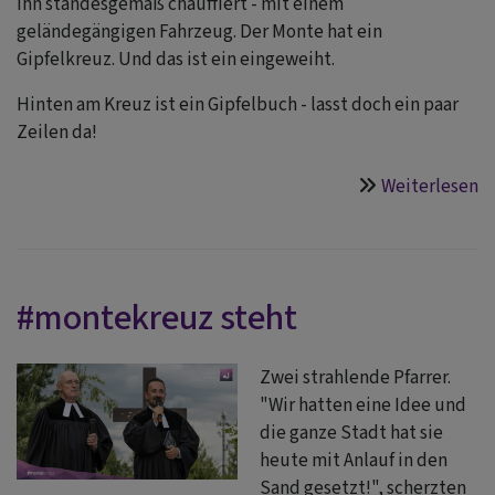
ihn standesgemäß chauffiert - mit einem
geländegängigen Fahrzeug. Der Monte hat ein
Gipfelkreuz. Und das ist ein eingeweiht.
Hinten am Kreuz ist ein Gipfelbuch - lasst doch ein paar
Zeilen da!
Weiterlesen
ü
g
g
#montekreuz steht
Zwei strahlende Pfarrer.
"Wir hatten eine Idee und
die ganze Stadt hat sie
heute mit Anlauf in den
Sand gesetzt!", scherzten