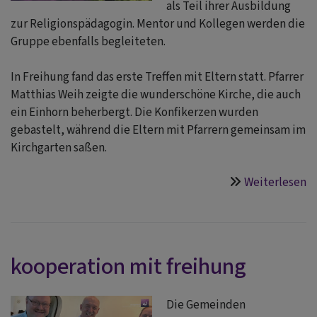
als Teil ihrer Ausbildung
zur Religionspädagogin. Mentor und Kollegen werden die
Gruppe ebenfalls begleiteten.
In Freihung fand das erste Treffen mit Eltern statt. Pfarrer
Matthias Weih zeigte die wunderschöne Kirche, die auch
ein Einhorn beherbergt. Die Konfikerzen wurden
gebastelt, während die Eltern mit Pfarrern gemeinsam im
Kirchgarten saßen.
Weiterlesen
ü
k
h
b
kooperation mit freihung
Die Gemeinden