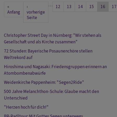
2
Seitennummerierung
…
First
«
Vorherige
‹
Seite
12
Seite
13
Seite
14
Seite
15
Aktuelle
16
Se
17
in
page
Anfang
Seite
vorherige
Seite
h
Seite
Christopher Street Day in Nürnberg: "Wir stehen als
Gesellschaft und als Kirche zusammen"
72 Stunden: Bayerische Posaunenchöre stellen
Weltrekord auf
Hiroshima und Nagasaki: Friedensgruppen erinnern an
Atombombenabwürfe
Weidenkirche Pappenheim: "Segen2Ride"
500 Jahre Melanchthon-Schule: Glaube macht den
Unterschied
"Herzen hoch für dich!"
BR-Radltour: Mit Gottes Segen unterwegs