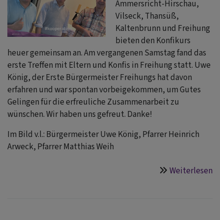
Ammersricht-Hirschau,
Vilseck, Thansüß,
Kaltenbrunn und Freihung
bieten den Konfikurs
heuer gemeinsam an. Am vergangenen Samstag fand das
erste Treffen mit Eltern und Konfis in Freihung statt. Uwe
König, der Erste Bürgermeister Freihungs hat davon
erfahren und war spontan vorbeigekommen, um Gutes
Gelingen für die erfreuliche Zusammenarbeit zu
wünschen. Wir haben uns gefreut. Danke!
Im Bild v.l.: Bürgermeister Uwe König, Pfarrer Heinrich
Arweck, Pfarrer Matthias Weih
Weiterlesen
ü
k
m
f