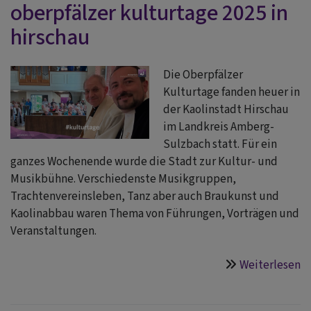
oberpfälzer kulturtage 2025 in
hirschau
Die Oberpfälzer
Kulturtage fanden heuer in
der Kaolinstadt Hirschau
im Landkreis Amberg-
Sulzbach statt. Für ein
ganzes Wochenende wurde die Stadt zur Kultur- und
Musikbühne. Verschiedenste Musikgruppen,
Trachtenvereinsleben, Tanz aber auch Braukunst und
Kaolinabbau waren Thema von Führungen, Vorträgen und
Veranstaltungen.
Weiterlesen
ü
o
k