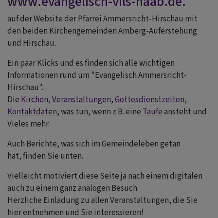
www.evangelisch-vils-naab.de
.
auf der Website der Pfarrei Ammersricht-Hirschau mit
den beiden Kirchengemeinden Amberg-Auferstehung
und Hirschau.
Ein paar Klicks und es finden sich alle wichtigen
Informationen rund um "Evangelisch Ammersricht-
Hirschau".
Die
Kirche
n,
Veranstaltungen
,
Gottesdienstzeiten
,
Kontaktdaten
, was tun, wenn z.B. eine
Taufe
ansteht und
Vieles mehr.
Auch Berichte, was sich im Gemeindeleben getan
hat, finden Sie unten.
Vielleicht motiviert diese Seite ja nach einem digitalen
auch zu einem ganz analogen Besuch.
Herzliche Einladung zu allen Veranstaltungen, die Sie
hier entnehmen und Sie interessieren!