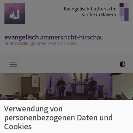
Direkt
zum
Inhalt
Hauptnavigation
Verwendung von
personenbezogenen Daten und
Cookies
Startseite
#kirchbarett mit hubert treml