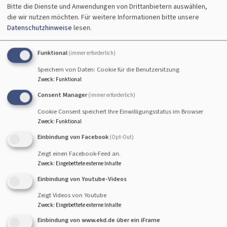
Bitte die Dienste und Anwendungen von Drittanbietern auswählen,
die wir nutzen möchten.
Für weitere Informationen bitte unsere
#kirchbarett mit hubert
Datenschutzhinweise
lesen.
treml
Funktional
(immer erforderlich)
Speichern von Daten: Cookie für die Benutzersitzung
Zweck
:
Funktional
Ein Meister der
Consent Manager
(immer erforderlich)
oberpfälzischen Sprache,
Cookie Consent speichert Ihre Einwilligungsstatus im Browser
Doktor der Theologie,
Zweck
:
Funktional
Singer and Songwriter. Das
Einbindung von Facebook
(Opt-Out)
ist Hubert Treml, der es
Zeigt einen Facebook-Feed an.
gekonnt geschafft hatte
Zweck
:
Eingebettete externe Inhalte
mit seiner direkten aber
Einbindung von Youtube-Videos
herzlichen Art die Zuschauer zu begeistern und sogar
(das hatte er beklagt) nach Gedichten zu Klatschen und
Zeigt Videos von Youtube
zu Lachen. Der Mix aus Musik und Gedichten, dazu
Zweck
:
Eingebettete externe Inhalte
Popcorn in der Kirche und viele Soli auf der Gitarre
Einbindung von www.ekd.de über ein iFrame