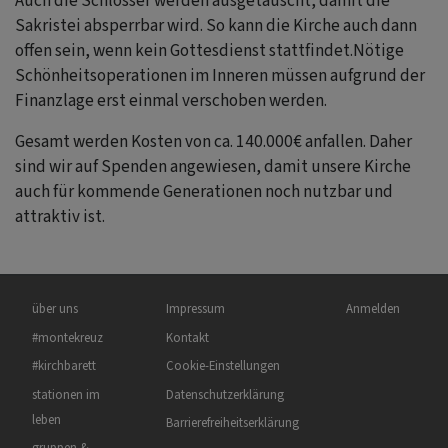
Auch die Schlösser werden ausgetauscht, damit die
Sakristei absperrbar wird. So kann die Kirche auch dann
offen sein, wenn kein Gottesdienst stattfindet.Nötige
Schönheitsoperationen im Inneren müssen aufgrund der
Finanzlage erst einmal verschoben werden.
Gesamt werden Kosten von ca. 140.000€ anfallen. Daher
sind wir auf Spenden angewiesen, damit unsere Kirche
auch für kommende Generationen noch nutzbar und
attraktiv ist.
Hauptnavigation
Fußbereichsmenü
Benutzermenü
über uns
Impressum
Anmelden
#montekreuz
Kontakt
#kirchbarett
Cookie-Einstellungen
stationen im
Datenschutzerklärung
leben
Barrierefreiheitserklärung
gruppen &