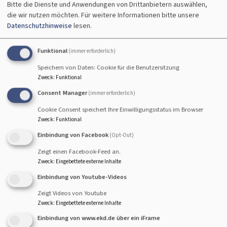
schon der Kirchplatz gesperrt werden.
Bitte die Dienste und Anwendungen von Drittanbietern auswählen,
die wir nutzen möchten.
Für weitere Informationen bitte unsere
Die Dachrinnen sind kaputt und die Glocke quitscht fast
Datenschutzhinweise
lesen.
so laut, wie sie klingt.
Funktional
(immer erforderlich)
Architekt Michael Dittmann und Architektin Christina
Reisinger-Wittmann haben gemeinsam mit dem
Speichern von Daten: Cookie für die Benutzersitzung
Zweck
:
Funktional
Kirchevorstand besprochen, welche Dinge dringend
anstehen, und was der Landeskirche zur Genehmigung
Consent Manager
(immer erforderlich)
vorgelget werden soll. Entschieden hat man sich,
Cookie Consent speichert Ihre Einwilligungsstatus im Browser
aufgrund der Finanzlage und der doch sehr hohen Kosten,
Zweck
:
Funktional
die Innensanierung - auch wenn sie nötig wäre - vorerst
Einbindung von Facebook
(Opt-Out)
hintenanzustellen.
Zeigt einen Facebook-Feed an.
Zweck
:
Eingebettete externe Inhalte
Das Dach soll neu eingedeckt werden und wieder seine
ursprünglich rote Farbe erhalten. Der Zahn der Zeit hat
Einbindung von Youtube-Videos
die engrobierten Biberschwänze nämlich braun
Zeigt Videos von Youtube
erscheinen lassen. Damit erbene die Dächer von
Zweck
:
Eingebettete externe Inhalte
Pfarrhaus, Gemeindehaus und Kirche eine oprische
Einbindung von www.ekd.de über ein iFrame