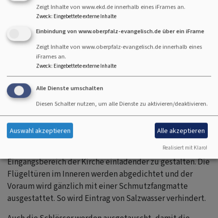
Einheit.Dachrinnen sollen erneuert und die Fassade in
Zeigt Inhalte von www.ekd.de innerhalb eines iFrames an.
gebrochenem Weiß gestrichen werden.Die Gitter an den
Zweck
:
Eingebettete externe Inhalte
Fenstern, die derzeit schwarz sind, sollen ein dezenteres
Einbindung von www.oberpfalz-evangelisch.de über ein iFrame
Grau bekommen.
Zeigt Inhalte von www.oberpfalz-evangelisch.de innerhalb eines
Größere Arbeiten stehen am Dachreiter an. Die
iFrames an.
Zweck
:
Eingebettete externe Inhalte
Glockenaufhängung nebst Schalläden müssen erneuert
werden. Dabei muss auch das Kupferblech des
Alle Dienste umschalten
Dachreiters überprüft werden.
Diesen Schalter nutzen, um alle Dienste zu aktivieren/deaktivieren.
Ziel ist es, das markant grün schimmernde Blech zu
erhalten. Ob eine neue Einblechung nötig ist, wird das
Auswahl akzeptieren
Alle akzeptieren
Gutachten zeigen. Wichtig war dem
Kirchenvorstand
auch, die Eingangstüren zu überarbeiten und den
Realisiert mit Klaro!
Eingangsbereich der Kirche einladender zu gestalten. Die
Flügeltüren im Inneren werden abgedichtet und der
Voraum wird gänzlich mit einer Schmutzfangmatte
ausgestattet. So wird Eintrag von Salzwasser verhindert.