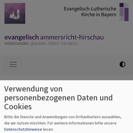
Direkt
zum
Inhalt
Hauptnavigation
Startseite
mit fackeln zum #montekreuz
Verwendung von
personenbezogenen Daten und
mit fackeln zum
Cookies
#montekreuz
Bitte die Dienste und Anwendungen von Drittanbietern auswählen,
die wir nutzen möchten.
Für weitere Informationen bitte unsere
Datenschutzhinweise
lesen.