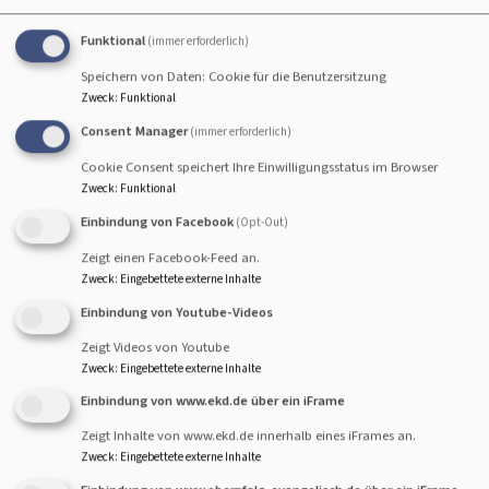
Am 2. Advent feiern wir
Funktional
(immer erforderlich)
einen besonderen
Speichern von Daten: Cookie für die Benutzersitzung
Gottesdienst. Wir starten
Zweck
:
Funktional
ab dem Aufstieg bei den
Consent Manager
(immer erforderlich)
Bogenschützen (Westseite
Cookie Consent speichert Ihre Einwilligungsstatus im Browser
des Berges) um 16 Uhr und wandern zum Montekreuz.
Zweck
:
Funktional
Mit Fackeln besteigen wir den Berg - diese sind vor Ort
Einbindung von Facebook
(Opt-Out)
erhältlich und werden zusammen mit kleinen
Zeigt einen Facebook-Feed an.
Weihnachtsgeschenken von den Konfis verkauft. Oben am
Zweck
:
Eingebettete externe Inhalte
Montekreuz angekommen, feiern wir einen kleinen
Einbindung von Youtube-Videos
Adventsgottesdienst am beleuchteten riesigen
Zeigt Videos von Youtube
Christbaum. Der Kirchenvorstand wartet oben mit
Zweck
:
Eingebettete externe Inhalte
Glühwein und Punsch, so dass man noch gemütlich
Einbindung von www.ekd.de über ein iFrame
beisammen stehen kann. Advent einfach einmal anders.
Zeigt Inhalte von www.ekd.de innerhalb eines iFrames an.
Alle 2025 neu in unsere Gemeinde gezogenen Personen
Zweck
:
Eingebettete externe Inhalte
wurden angeschrieben und zum Glühwein/Punsch