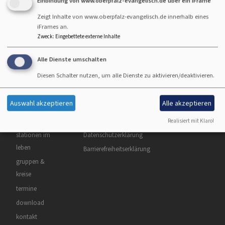
Einbindung von www.oberpfalz-evangelisch.de über ein iFrame
eingeladen. Wir freuen uns auf die Begegnung.
Zeigt Inhalte von www.oberpfalz-evangelisch.de innerhalb eines
iFrames an.
Zweck
:
Eingebettete externe Inhalte
montekreuz
Familienangebote
Alle Dienste umschalten
Diesen Schalter nutzen, um alle Dienste zu aktivieren/deaktivieren.
Hauptnavigation
Fußbereichsmenü
Benutzermenü
über uns
Impressum
Anmelden
Auswahl akzeptieren
Alle akzeptieren
#montekreuz
Kontakt
#kirchbarett
Cookie-Einstellungen
Realisiert mit Klaro!
stationen im
Datenschutzerklärung
leben
Barrierefreiheitserklärung
gruppen &
kreise
termine
download
kontakt