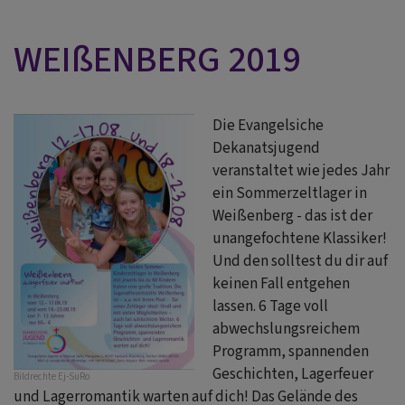
WEIßENBERG 2019
Die Evangelsiche
Dekanatsjugend
veranstaltet wie jedes Jahr
ein Sommerzeltlager in
Weißenberg - das ist der
unangefochtene Klassiker!
Und den solltest du dir auf
keinen Fall entgehen
lassen. 6 Tage voll
abwechslungsreichem
Programm, spannenden
Geschichten, Lagerfeuer
Bildrechte
Ej-SuRo
und Lagerromantik warten auf dich! Das Gelände des