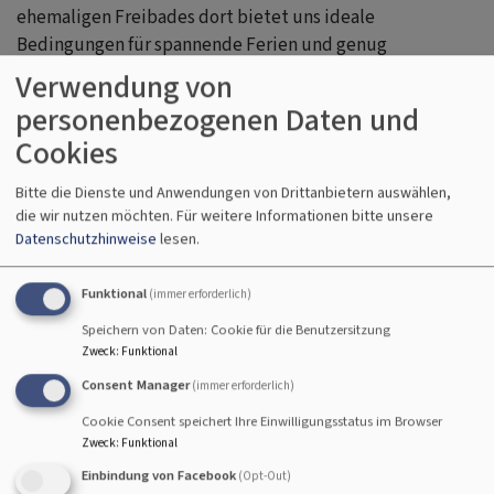
ehemaligen Freibades dort bietet uns ideale
Bedingungen für spannende Ferien und genug
Möglichkeiten auch bei schlechtem Wetter: Geländeund
Verwendung von
Wasserspiele, Quiz, Bibelarbeiten und als Höhepunkt die
personenbezogenen Daten und
legendäre Abschluss-Show, bei der die Jugendleiter
Cookies
sicher wieder alle kreativen Register ziehen werden.
Bitte die Dienste und Anwendungen von Drittanbietern auswählen,
Jugendfreizeitgelände Weißenberg
die wir nutzen möchten.
Für weitere Informationen bitte unsere
Montag 12.- Samstag 17.08.19
Datenschutzhinweise
lesen.
und Sonntag 18.- Freitag 23.08.19
Kinder von 7- 12 Jahren
Funktional
(immer erforderlich)
nur 65 €
Speichern von Daten: Cookie für die Benutzersitzung
Nähere Informationen und eine Möglichkeit
Zweck
:
Funktional
zur Anmeldung findet ihr
hier
.
Consent Manager
(immer erforderlich)
Cookie Consent speichert Ihre Einwilligungsstatus im Browser
Zweck
:
Funktional
Einbindung von Facebook
(Opt-Out)