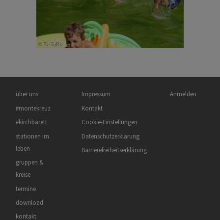
Hauptnavigation
Fußbereichsmenü
Benutzermenü
über uns
Impressum
Anmelden
#montekreuz
Kontakt
#kirchbarett
Cookie-Einstellungen
stationen im
Datenschutzerklärung
leben
Barrierefreiheitserklärung
gruppen &
kreise
termine
download
kontakt