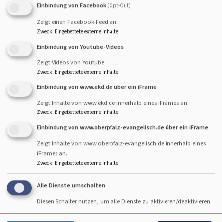
war auch wieder mit Baum
Einbindung von Facebook
(Opt-Out)
geschmückt. Und diesmal
Zeigt einen Facebook-Feed an.
mit echtem Schaf. Naja,
Zweck
:
Eingebettete externe Inhalte
fast.
Einbindung von Youtube-Videos
Zeigt Videos von Youtube
Danke an Jasmin Mittag für das Bild.
Zweck
:
Eingebettete externe Inhalte
Einbindung von www.ekd.de über ein iFrame
Zeigt Inhalte von www.ekd.de innerhalb eines iFrames an.
Zweck
:
Eingebettete externe Inhalte
Hauptnavigation
Fußbereichsmenü
Benutzermenü
über uns
Impressum
Anmelden
Einbindung von www.oberpfalz-evangelisch.de über ein iFrame
#montekreuz
Kontakt
Zeigt Inhalte von www.oberpfalz-evangelisch.de innerhalb eines
#kirchbarett
Cookie-Einstellungen
iFrames an.
Zweck
:
Eingebettete externe Inhalte
stationen im
Datenschutzerklärung
leben
Barrierefreiheitserklärung
Alle Dienste umschalten
gruppen &
Diesen Schalter nutzen, um alle Dienste zu aktivieren/deaktivieren.
kreise
termine