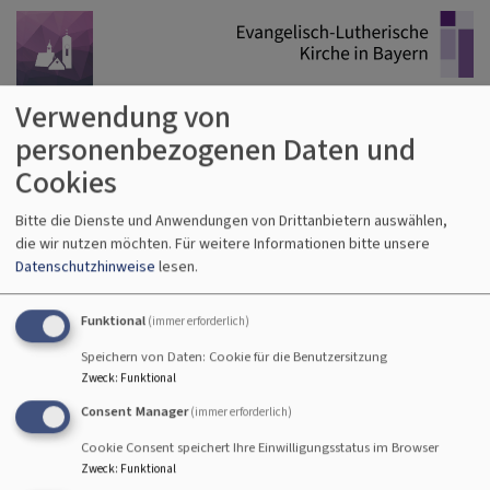
Direkt
zum
Inhalt
Verwendung von
personenbezogenen Daten und
Cookies
Bitte die Dienste und Anwendungen von Drittanbietern auswählen,
Hauptnavigation
die wir nutzen möchten.
Für weitere Informationen bitte unsere
Datenschutzhinweise
lesen.
Startseite
schaf in kirche
Funktional
(immer erforderlich)
Speichern von Daten: Cookie für die Benutzersitzung
schaf in kirche
Zweck
:
Funktional
Consent Manager
(immer erforderlich)
Cookie Consent speichert Ihre Einwilligungsstatus im Browser
Zweck
:
Funktional
Die Auferstehungskirche