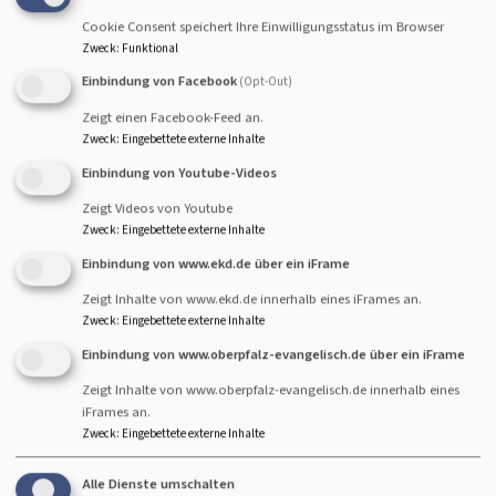
wir eine Krabbelgruppe ins
Cookie Consent speichert Ihre Einwilligungsstatus im Browser
Leben gerufen. Iris Eibl
Zweck
:
Funktional
und Saskia Turlington
Einbindung von Facebook
(Opt-Out)
haben sie begonnen und
Zeigt einen Facebook-Feed an.
heute freuen wir uns, dass eine große Gruppe an Mamas
Zweck
:
Eingebettete externe Inhalte
und Kleinen Krabbelkidds einmal die Woche Leben ins
Einbindung von Youtube-Videos
Gemeindehaus bringt. Immer wieder gibt es nette und
abwechslungsreiche Aktionen. Heute haben wir eine
Zeigt Videos von Youtube
Zweck
:
Eingebettete externe Inhalte
kleine Adventsandacht gefeiert und Sterne gebastelt.
Einbindung von www.ekd.de über ein iFrame
Zeigt Inhalte von www.ekd.de innerhalb eines iFrames an.
Zweck
:
Eingebettete externe Inhalte
Einbindung von www.oberpfalz-evangelisch.de über ein iFrame
Zeigt Inhalte von www.oberpfalz-evangelisch.de innerhalb eines
Hauptnavigation
Fußbereichsmenü
Benutzermenü
iFrames an.
über uns
Impressum
Anmelden
Zweck
:
Eingebettete externe Inhalte
#montekreuz
Kontakt
#kirchbarett
Cookie-Einstellungen
Alle Dienste umschalten