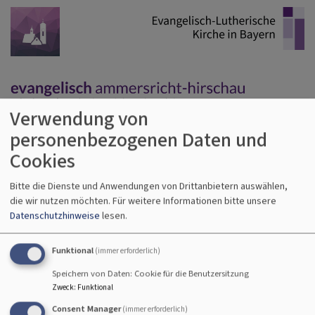
Direkt
zum
Inhalt
Verwendung von
personenbezogenen Daten und
Hauptnavigation
Cookies
Bitte die Dienste und Anwendungen von Drittanbietern auswählen,
Startseite
krabbelgottesdienst
die wir nutzen möchten.
Für weitere Informationen bitte unsere
Datenschutzhinweise
lesen.
krabbelgottesdienst
Funktional
(immer erforderlich)
Speichern von Daten: Cookie für die Benutzersitzung
Zweck
:
Funktional
Vor etwa einem Jahr haben
Consent Manager
(immer erforderlich)