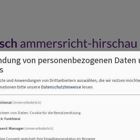
dung von personenbezogenen Daten 
s
nste und Anwendungen von Drittanbietern auswählen, die wir nutzen möcht
stationen im leben
gruppen & kreise
termine
downl
mationen bitte unsere
Datenschutzhinweise
lesen.
ktional
(immer erforderlich)
chern von Daten: Cookie für die Benutzersitzung
ck
:
Funktional
sdienst
sent Manager
(immer erforderlich)
ie Consent speichert Ihre Einwilligungsstatus im Browser