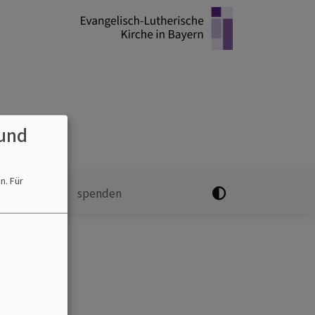
und
en.
Für
oad
kontakt
spenden