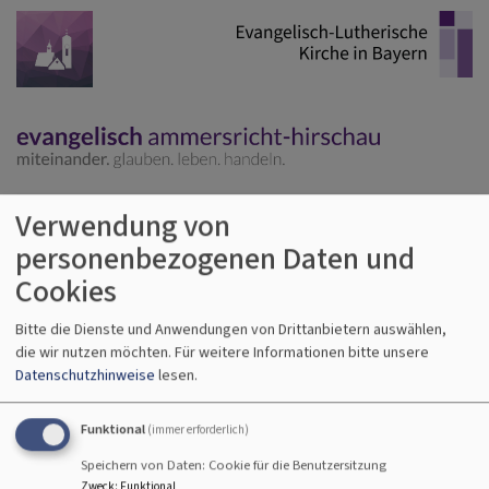
Direkt
zum
Inhalt
Verwendung von
Hauptnavigation
personenbezogenen Daten und
Cookies
Startseite
kinderbibeltag
Bitte die Dienste und Anwendungen von Drittanbietern auswählen,
die wir nutzen möchten.
Für weitere Informationen bitte unsere
Datenschutzhinweise
lesen.
kinderbibeltag
Funktional
(immer erforderlich)
Speichern von Daten: Cookie für die Benutzersitzung
Buß und Bettag ist für
Zweck
:
Funktional