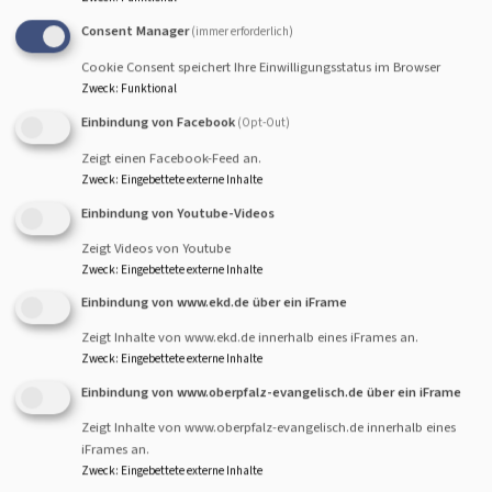
Eltern oft schwierig. Sie
Consent Manager
(immer erforderlich)
gehen arbeiten und die
Kinder haben schulfrei. Da
Cookie Consent speichert Ihre Einwilligungsstatus im Browser
Zweck
:
Funktional
hatten wir eine Idee: Einen
Kinderbibeltag am Halb-Feiertag. Carolin Voigt hat im
Einbindung von Facebook
(Opt-Out)
Rahmen ihres Praxisjahres mit dem Team einen
Zeigt einen Facebook-Feed an.
Erlebnisorientierten Tag für die kleinen Großen
Zweck
:
Eingebettete externe Inhalte
gestaltet. Angefangen vom Hohlebauen und
Einbindung von Youtube-Videos
Strauchbehängen in der Kirche bis hin zum gemeinsamen
Zeigt Videos von Youtube
Bastel und Mittagessen, Spiele und viel Spannendes
Zweck
:
Eingebettete externe Inhalte
über Elia, war alles dabei.
Einbindung von www.ekd.de über ein iFrame
Wir wollen dran bleiben: Mehr Angebote für Junge
Zeigt Inhalte von www.ekd.de innerhalb eines iFrames an.
Gemeinde und Familie.
Zweck
:
Eingebettete externe Inhalte
Einbindung von www.oberpfalz-evangelisch.de über ein iFrame
Zeigt Inhalte von www.oberpfalz-evangelisch.de innerhalb eines
iFrames an.
Zweck
:
Eingebettete externe Inhalte
Hauptnavigation
Fußbereichsmenü
Benutzermenü
über uns
Impressum
Anmelden