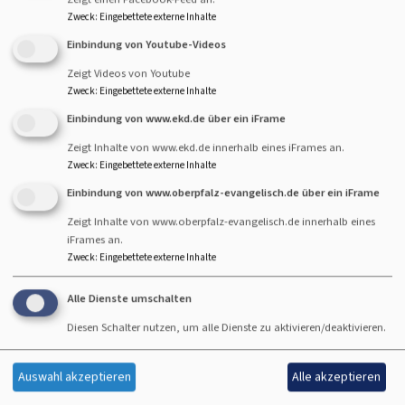
Rohr-Willner und die Organistin Kathrin Farnbauer
Zweck
:
Eingebettete externe Inhalte
begleiteten die Stunde. Viel Applaus bekam
Einbindung von Youtube-Videos
Festprediger Stefan Fischer, evangelischer Pfarrer von
Hirschau-Ammersricht.
Zeigt Videos von Youtube
Zweck
:
Eingebettete externe Inhalte
Pfarrer Fischer erinnerte an das 1.700-jährige Jubiläum
Einbindung von www.ekd.de über ein iFrame
des Nizänischen Glaubensbekenntnisses, zu dem sich
Zeigt Inhalte von www.ekd.de innerhalb eines iFrames an.
aber immer weniger Mitglieder der Kirchen bekennen
Zweck
:
Eingebettete externe Inhalte
würden. Auch solle angeblich mittlerweile der ADAC mehr
Einbindung von www.oberpfalz-evangelisch.de über ein iFrame
Mitglieder als die katholische oder evangelische Kirche
Zeigt Inhalte von www.oberpfalz-evangelisch.de innerhalb eines
haben, konstatierte er. Verteilt wurde ein scheinbar
iFrames an.
atheistisches Bekenntnis, das gemeinsam laut gelesen,
Zweck
:
Eingebettete externe Inhalte
nicht wenige verstörte. Doch das sollte Teil einer
geplanten Erzählung sein, die der Pfarrer später auflöste.
Alle Dienste umschalten
Man solle seinen Glauben drehen und wenden - immer
Diesen Schalter nutzen, um alle Dienste zu aktivieren/deaktivieren.
wieder und: Als Christenheit sind wir zusammen mehr als
jeder Einzelne.
Auswahl akzeptieren
Alle akzeptieren
Ende Juli ruft dann der Annaberg in Sulzbach und lockt