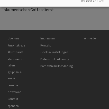
Realisiert mit Klaro!
mit Bier und Bratwüsten und ebenfalls einem
ökumenischen Gottesdienst.
Hauptnavigation
Fußbereichsmenü
Benutzermenü
über uns
Impressum
Anmelden
#montekreuz
Kontakt
#kirchbarett
Cookie-Einstellungen
stationen im
Datenschutzerklärung
leben
Barrierefreiheitserklärung
gruppen &
kreise
termine
download
kontakt
spenden