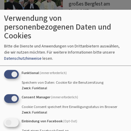
großes Bergfest am
Mariahilfberg, ein
Verwendung von
katholisches Wallfahrtsfest
personenbezogenen Daten und
mit mehreren Tausend
Besuchern täglich hat auch heuer wieder ökumenisch
Cookies
Interessierte zum Gottesdienst auf dem Mariahilfberg in
Bitte die Dienste und Anwendungen von Drittanbietern auswählen,
Amberg gelockt. Etwa 500 Mitfeiernde waren gekommen.
die wir nutzen möchten.
Für weitere Informationen bitte unsere
Der evangelische Pfarrer und Ökumenebeauftrage des
Datenschutzhinweise
lesen.
Dekanats, Stefan Fischer, überrascht dabei mit seiner
Festpredigt.
Funktional
(immer erforderlich)
Pater Maciej Kolanowski eröffnete und leitete den sehr
Speichern von Daten: Cookie für die Benutzersitzung
gut besuchten abendlichen ökumenischen Gottesdienst
Zweck
:
Funktional
am Freitagabend vor der Wallfahrtskirche auf dem
Consent Manager
(immer erforderlich)
Mariahilfberg in Amberg. Pastoralreferent Carsten
Cookie Consent speichert Ihre Einwilligungsstatus im Browser
Jakimovicz war Kantor, der Posaunenchor der
Zweck
:
Funktional
Paulananergemeinde unter Leitung von Stefan Felsburg,
Einbindung von Facebook
(Opt-Out)
der Kirchenchor der Pfarrei Dreifaltigkeit unter Joachim
Zeigt einen Facebook-Feed an.