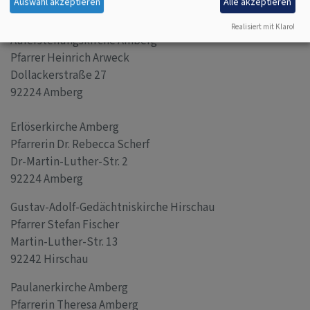
Auswahl akzeptieren
Alle akzeptieren
predigende
Realisiert mit Klaro!
Auferstehungskirche Amberg
Pfarrer Heinrich Arweck
Dollackerstraße 27
92224 Amberg
Erlöserkirche Amberg
Pfarrerin Dr. Rebecca Scherf
Dr-Martin-Luther-Str. 2
92224 Amberg
Gustav-Adolf-Gedächtniskirche Hirschau
Pfarrer Stefan Fischer
Martin-Luther-Str. 13
92242 Hirschau
Paulanerkirche Amberg
Pfarrerin Theresa Amberg