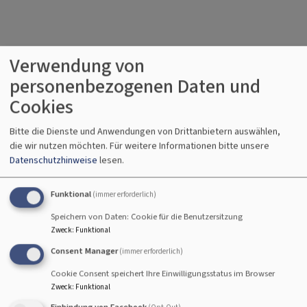
Immer wieder treibt das Leben zu Aufbrüchen.
Verwendung von
personenbezogenen Daten und
Im Frühjahr bricht saftiges Grün neu auf, im vergangenen
Jahr waren viele Menschen gezwungen aus der Ukraine
Cookies
aufzubrechen und ihre Heimat zu verlassen. Manche
Bitte die Dienste und Anwendungen von Drittanbietern auswählen,
Aufbrüche sind voller Hoffnung und Sehnsucht, andere
die wir nutzen möchten.
Für weitere Informationen bitte unsere
erzwungen und schmerzhaft.
Datenschutzhinweise
lesen.
Heuer beschäftigen sich die Sommerpredigten mit
Funktional
(immer erforderlich)
verschiedenen Aufbrüchen. Pfarrerin Theresa Amberg,
Heinrich Arweck, Pfarrer Stefan Fischer und Pfarrerin Dr.
Speichern von Daten: Cookie für die Benutzersitzung
Rebecca Scherf werden aufbrechen und die Kanzeln der
Zweck
:
Funktional
Region erklimmen.
Consent Manager
(immer erforderlich)
Cookie Consent speichert Ihre Einwilligungsstatus im Browser
Am Ende der Predigtreihe wird es die Predigten wieder in
Zweck
:
Funktional
gedruckter Version zum Nachlesen geben. Die Amberger