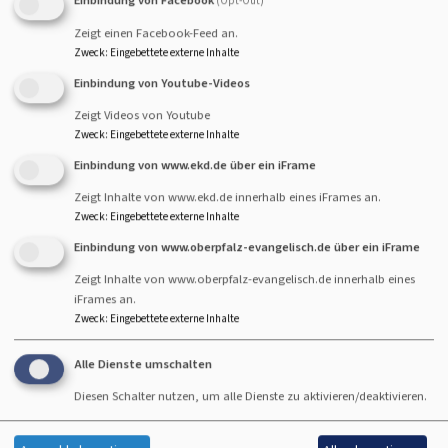
Einbindung von Facebook
(Opt-Out)
Sommerpredigten finden heuer zum vierten Mal in den
jeweiligen Kirchen statt - mit dem Ziel, die
Zeigt einen Facebook-Feed an.
Kirchengemeinden einander näher zu bringen. Lassen Sie
Zweck
:
Eingebettete externe Inhalte
nicht nur die Predigenden wandern, reisen Sie mit!
Einbindung von Youtube-Videos
Zeigt Videos von Youtube
Die Predigten der letzten Jahre finden Sie im
download
.
Zweck
:
Eingebettete externe Inhalte
Einbindung von www.ekd.de über ein iFrame
Zeigt Inhalte von www.ekd.de innerhalb eines iFrames an.
predigtplan
Zweck
:
Eingebettete externe Inhalte
Zum Vergrößern bitte anklicken.
Einbindung von www.oberpfalz-evangelisch.de über ein iFrame
Zeigt Inhalte von www.oberpfalz-evangelisch.de innerhalb eines
iFrames an.
Zweck
:
Eingebettete externe Inhalte
Alle Dienste umschalten
Diesen Schalter nutzen, um alle Dienste zu aktivieren/deaktivieren.
adressen der kirchen und