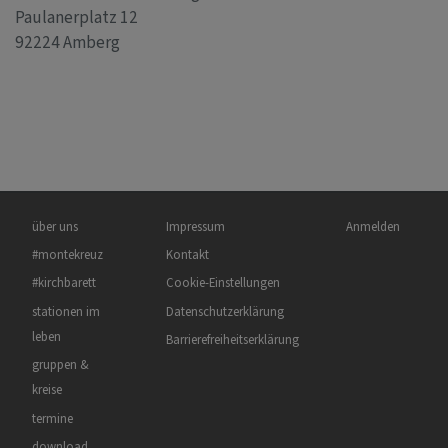
Paulanerplatz 12
92224 Amberg
Hauptnavigation
Fußbereichsmenü
Benutzermenü
über uns
Impressum
Anmelden
#montekreuz
Kontakt
#kirchbarett
Cookie-Einstellungen
stationen im
Datenschutzerklärung
leben
Barrierefreiheitserklärung
gruppen &
kreise
termine
download